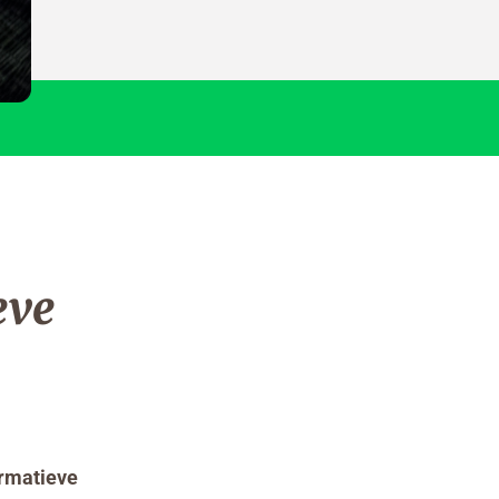
eve
ormatieve