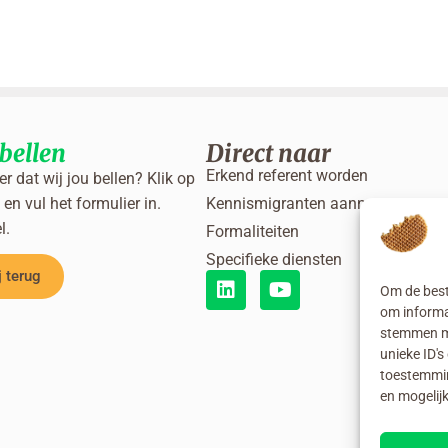
bellen
Direct naar
Erkend referent worden
ver dat wij jou bellen? Klik op
en vul het formulier in.
Kennismigranten aannemen
l.
Formaliteiten
Specifieke diensten
j terug
Om de best
om informat
stemmen me
unieke ID's
toestemmin
en mogelij