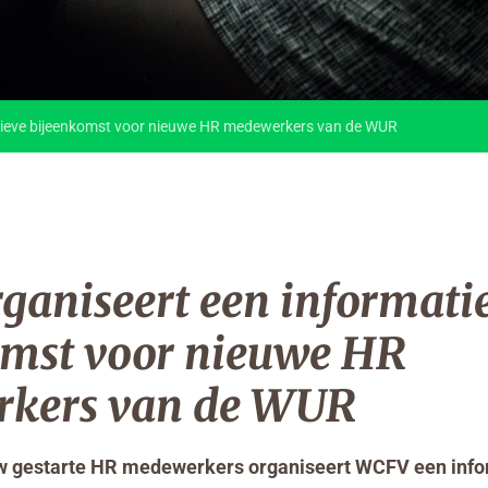
tieve bijeenkomst voor nieuwe HR medewerkers van de WUR
aniseert een informati
omst voor nieuwe HR
kers van de WUR
uw gestarte HR medewerkers organiseert WCFV een inf