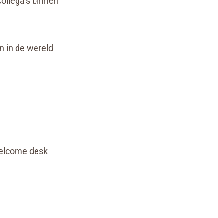
ollega’s binnen
n in de wereld
 welcome desk