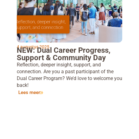
4 augustus 2025
NEW: Dual Career Progress,
Support & Community Day
Reflection, deeper insight, support, and
connection. Are you a past participant of the
Dual Career Program? We’d love to welcome you
back!
Lees meer