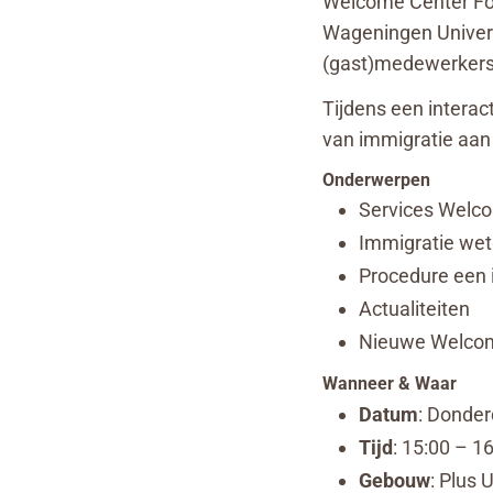
Welcome Center Food
Wageningen Univers
(gast)medewerkers,
Tijdens een interac
van immigratie aan
Onderwerpen
Services Welco
Immigratie we
Procedure een 
Actualiteiten
Nieuwe Welcome
Wanneer & Waar
Datum
: Donde
Tijd
: 15:00 – 1
Gebouw
: Plus 