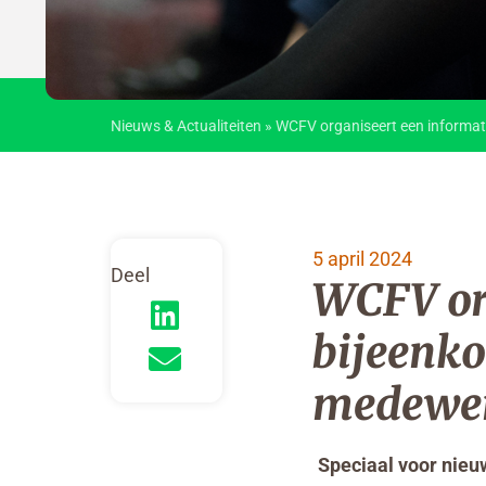
Nieuws & Actualiteiten
»
WCFV organiseert een informa
5 april 2024
Deel
WCFV org
bijeenk
medewer
Speciaal voor nie