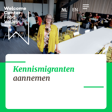
NL
EN
Kennismigranten
aannemen