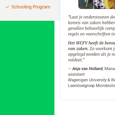
Schooling Program
“Laat je ondersteunen d
kennis van zaken hebben.
gevallen behoorlijk comp
regels en voorschriften t
Het WCFV heeft de beno
van zaken.
Zo voorkom je
opgelegd worden als je n
voldoet.”
—
Anja van Holland
, Man
assistant
Wagenigen University & R
Leerstoelgroep Microbiolo