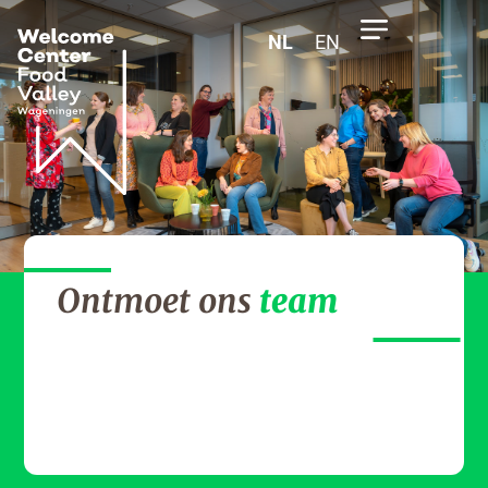
NL
EN
Ontmoet ons
team