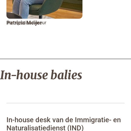
Patricia Meijer
Immigratieadviseur
In-house balies
In-house desk van de Immigratie- en
Naturalisatiedienst
(IND)