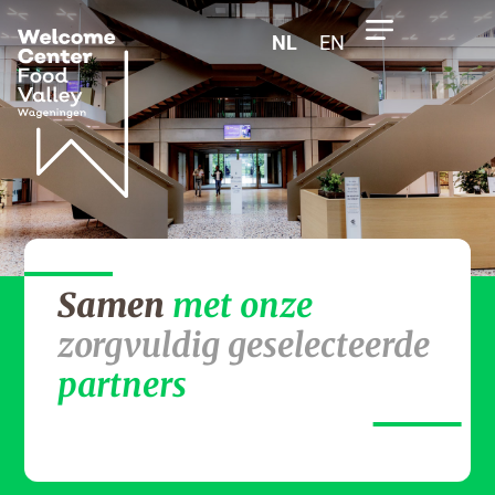
NL
EN
Samen
met onze
zorgvuldig geselecteerde
partners