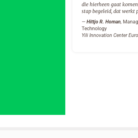
die hierheen gaat komen
stap begeleid, dat werkt 
—
Hittjo R. Homan
,
Manage
Technology
Yili Innovation Center Eur