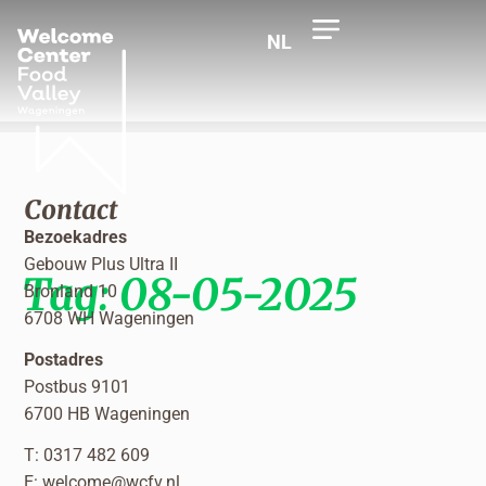
NL
Contact
Bezoekadres
Gebouw Plus Ultra II
Tag:
08-05-2025
Bronland 10
6708 WH Wageningen
Postadres
Postbus 9101
6700 HB Wageningen
T: 0317 482 609
E:
welcome@wcfv.nl