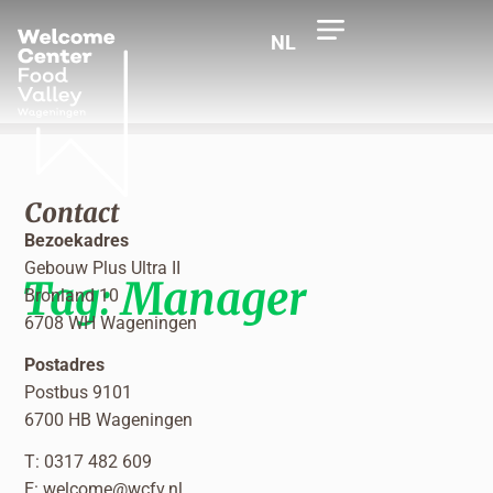
NL
Contact
Bezoekadres
Gebouw Plus Ultra II
Tag:
Manager
Bronland 10
6708 WH Wageningen
Postadres
Postbus 9101
6700 HB Wageningen
T: 0317 482 609
E:
welcome@wcfv.nl