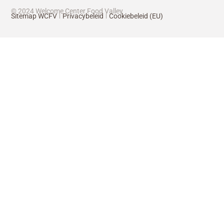
© 2024 Welcome Center Food Valley
Sitemap WCFV
Privacybeleid
Cookiebeleid (EU)