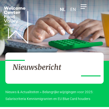
NL
EN
Nieuwsbericht
Nieuws & Actualiteiten
»
Belangrijke wijzigingen voor 2025:
Salariscriteria Kennismigranten en EU Blue Card houders