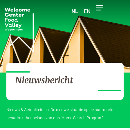
NL
EN
Nieuwsbericht
Nieuws & Actualiteiten
»
De nieuwe situatie op de huurmarkt
benadrukt het belang van ons ‘Home Search Program’.