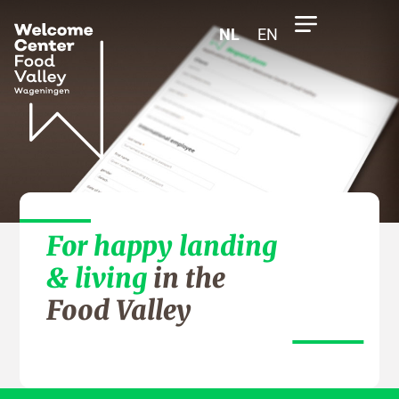
NL
EN
For happy landing
& living
in the
Food Valley