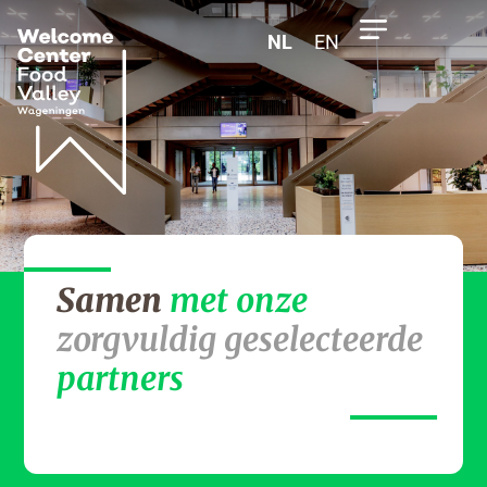
NL
EN
Samen
met onze
zorgvuldig geselecteerde
partners