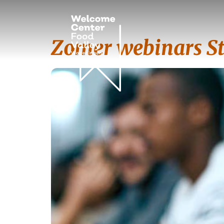
Zomer webinars St
Tag:
verzekerings