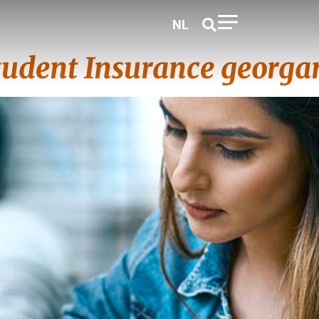
NL
udent Insurance georga
zaken