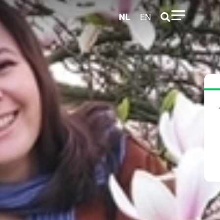
NL
EN