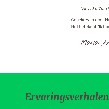
“Δεν ελπίζω τ
Geschreven door Nik
Het betekent ”Ik hoop
Maria An
Ervaringsverhalen