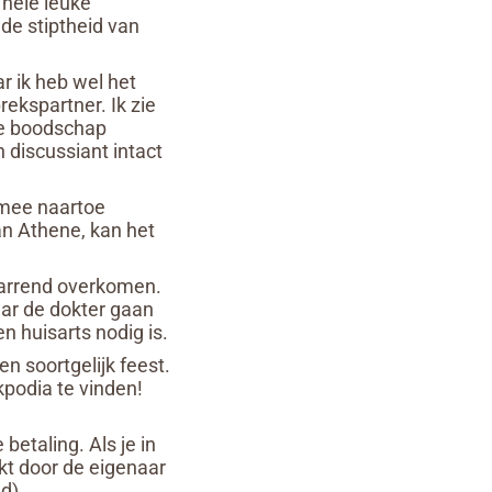
 hele leuke
de stiptheid van
r ik heb wel het
ekspartner. Ik zie
de boodschap
discussiant intact
 mee naartoe
van Athene, kan het
warrend overkomen.
naar de dokter gaan
n huisarts nodig is.
n soortgelijk feest.
podia te vinden!
betaling. Als je in
kt door de eigenaar
d).