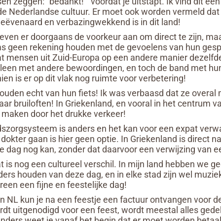
sen zeggen: “bedankt!” voordat je uitstapt. Ik vind dit een
e Nederlandse cultuur. Er moet ook worden vermeld dat 
eëvenaard en verbazingwekkend is in dit land!
ven er doorgaans de voorkeur aan om direct te zijn, maa
ms geen rekening houden met de gevoelens van hun gespr
at mensen uit Zuid-Europa op een andere manier dezelf
lleen met andere bewoordingen, en toch de band met hun 
en is er op dit vlak nog ruimte voor verbetering!
ouden echt van hun fiets! Ik was verbaasd dat ze overal
naar bruiloften! In Griekenland, en vooral in het centrum 
k maken door het drukke verkeer!
szorgsysteem is anders en het kan voor een expat ver
 dokter gaan is hier geen optie. In Griekenland is direct 
de dag nog kan, zonder dat daarvoor een verwijzing van ee
 is nog een cultureel verschil. In mijn land hebben we gee
rs houden van deze dag, en in elke stad zijn wel muziek
reen een fijne en feestelijke dag!
In NL kun je na een feestje een factuur ontvangen voor de 
dt uitgenodigd voor een feest, wordt meestal alles gede
anders weet je vanaf het begin dat er moet worden betaal