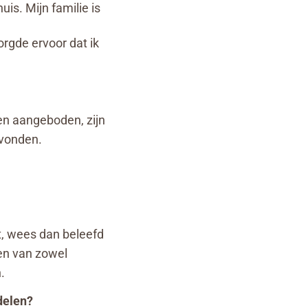
is. Mijn familie is
rgde ervoor dat ik
en aangeboden, zijn
evonden.
t, wees dan beleefd
ken van zowel
.
 delen?