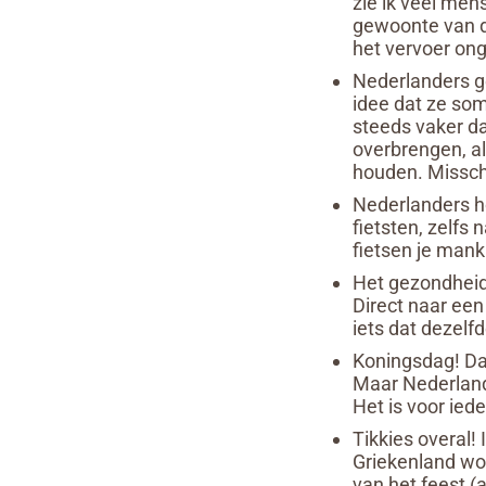
zie ik veel men
gewoonte van d
het vervoer ong
Nederlanders ge
idee dat ze so
steeds vaker d
overbrengen, a
houden. Misschi
Nederlanders h
fietsten, zelfs 
fietsen je man
Het gezondheid
Direct naar een
iets dat dezelf
Koningsdag! Dat
Maar Nederlande
Het is voor iede
Tikkies overal! 
Griekenland wor
van het feest (