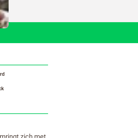
rd
ck
mringt zich met