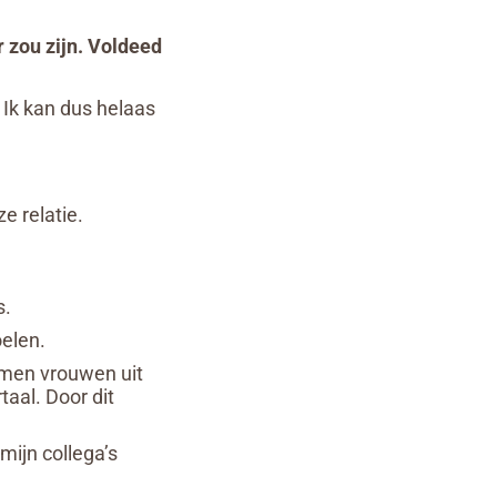
 zou zijn. Voldeed
 Ik kan dus helaas
e relatie.
s.
oelen.
komen vrouwen uit
aal. Door dit
mijn collega’s