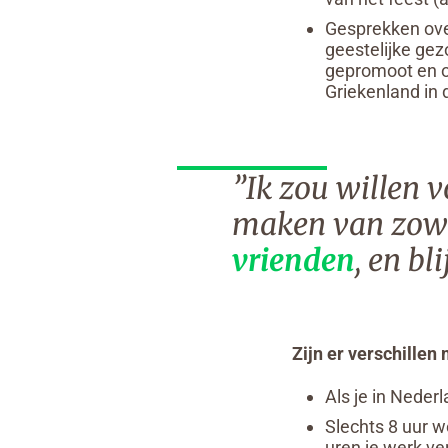
Gesprekken over
geestelijke ge
gepromoot en on
Griekenland in 
”Ik zou willen v
maken van zow
vrienden
, en bl
Zijn er verschillen
Als je in Nederl
Slechts 8 uur w
uren je werk ver