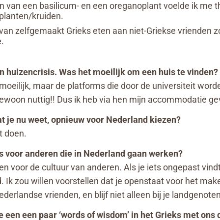
n van een basilicum- en een oreganoplant voelde ik me thu
 planten/kruiden.
an zelfgemaakt Grieks eten aan niet-Griekse vrienden zo
.
n huizencrisis. Was het moeilijk om een huis te vinden?
oeilijk, maar de platforms die door de universiteit word
gewoon nuttig!! Dus ik heb via hen mijn accommodatie g
at je nu weet, opnieuw voor Nederland kiezen?
t doen.
ies voor anderen die in Nederland gaan werken?
en voor de cultuur van anderen. Als je iets ongepast vind
d. Ik zou willen voorstellen dat je openstaat voor het ma
ederlandse vrienden, en blijf niet alleen bij je landgenoten
 je een een paar ‘words of wisdom’ in het Grieks met ons