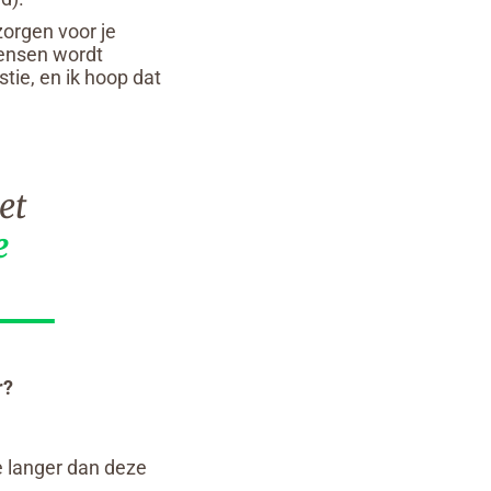
zorgen voor je
mensen wordt
tie, en ik hoop dat
et
e
r?
je langer dan deze