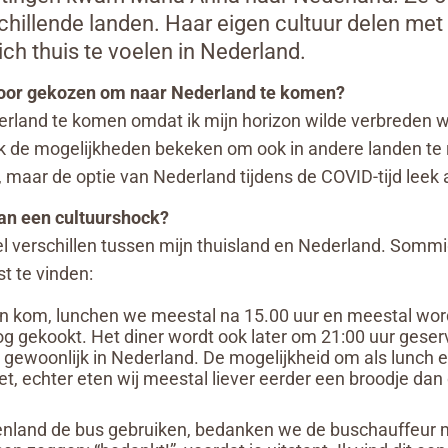
chillende landen. Haar eigen cultuur delen met
ch thuis te voelen in Nederland.
oor gekozen om naar Nederland te komen?
erland te komen omdat ik mijn horizon wilde verbreden w
ok de mogelijkheden bekeken om ook in andere landen te 
, maar de optie van Nederland tijdens de COVID-tijd leek a
van een cultuurshock?
veel verschillen tussen mijn thuisland en Nederland. Somm
st te vinden:
n kom, lunchen we meestal na 15.00 uur en meestal wor
g gekookt. Het diner wordt ook later om 21:00 uur geser
s gewoonlijk in Nederland. De mogelijkheid om als lunch 
niet, echter eten wij meestal liever eerder een broodje da
enland de bus gebruiken, bedanken we de buschauffeur m